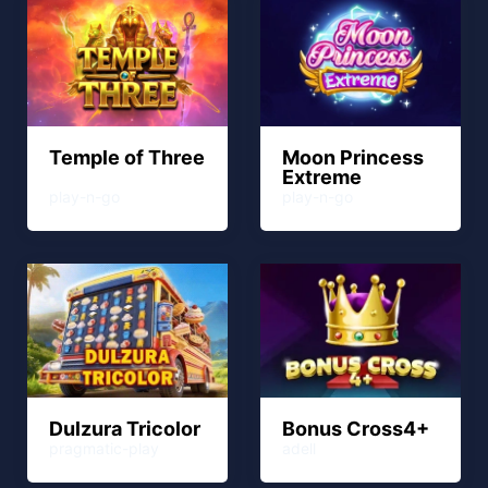
Temple of Three
Moon Princess
Extreme
play-n-go
play-n-go
Dulzura Tricolor
Bonus Cross4+
pragmatic-play
adell