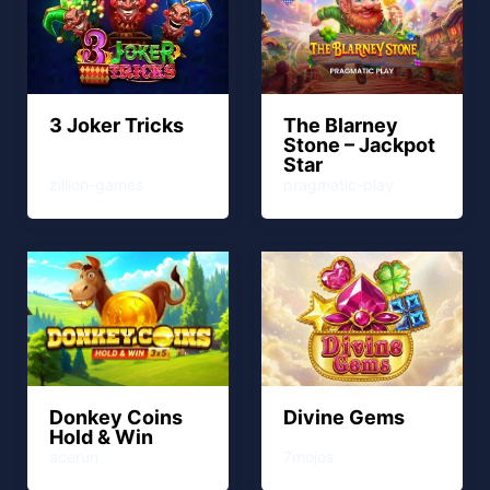
3 Joker Tricks
The Blarney
Stone – Jackpot
Star
zillion-games
pragmatic-play
Donkey Coins
Divine Gems
Hold & Win
acerun
7mojos