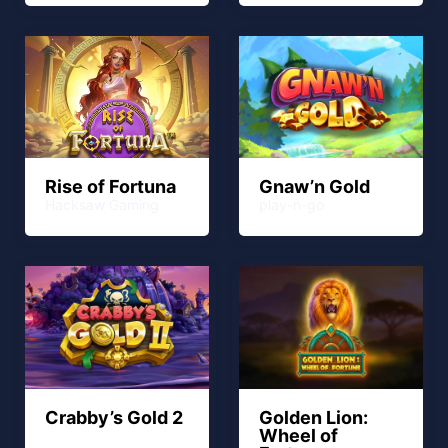
Rise of Fortuna
Gnaw’n Gold
Hacksaw Gaming
play-n-go
Crabby’s Gold 2
Golden Lion:
Wheel of