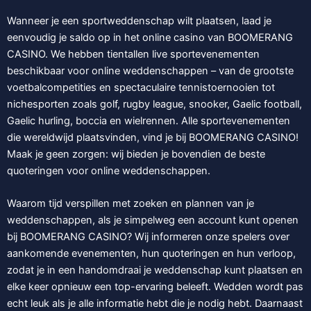
Wanneer je een sportweddenschap wilt plaatsen, laad je
eenvoudig je saldo op in het online casino van BOOMERANG
CASINO. We hebben tientallen live sportevenementen
beschikbaar voor online weddenschappen – van de grootste
voetbalcompetities en spectaculaire tennistoernooien tot
nichesporten zoals golf, rugby league, snooker, Gaelic football,
Gaelic hurling, boccia en wielrennen. Alle sportevenementen
die wereldwijd plaatsvinden, vind je bij BOOMERANG CASINO!
Maak je geen zorgen: wij bieden je bovendien de beste
quoteringen voor online weddenschappen.
Waarom tijd verspillen met zoeken en plannen van je
weddenschappen, als je simpelweg een account kunt openen
bij BOOMERANG CASINO? Wij informeren onze spelers over
aankomende evenementen, hun quoteringen en hun verloop,
zodat je in een handomdraai je weddenschap kunt plaatsen en
elke keer opnieuw een top-ervaring beleeft. Wedden wordt pas
echt leuk als je alle informatie hebt die je nodig hebt. Daarnaast