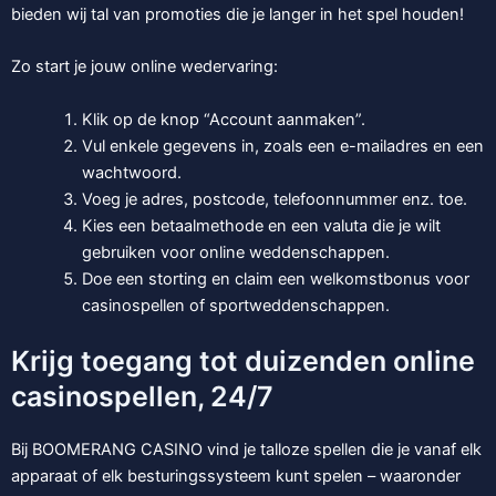
bieden wij tal van promoties die je langer in het spel houden!
Zo start je jouw online wedervaring:
Klik op de knop “Account aanmaken”.
Vul enkele gegevens in, zoals een e-mailadres en een
wachtwoord.
Voeg je adres, postcode, telefoonnummer enz. toe.
Kies een betaalmethode en een valuta die je wilt
gebruiken voor online weddenschappen.
Doe een storting en claim een welkomstbonus voor
casinospellen of sportweddenschappen.
Krijg toegang tot duizenden online
casinospellen, 24/7
Bij BOOMERANG CASINO vind je talloze spellen die je vanaf elk
apparaat of elk besturingssysteem kunt spelen – waaronder