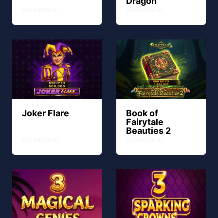
Dragon
spinomenal
spinomenal
Joker Flare
Book of
Fairytale
Beauties 2
spinomenal
spinomenal