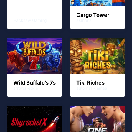
Cargo Tower
Hacksaw Gaming
astriona
Tiki Riches
Wild Buffalo’s 7s
arrows-edge
automat-games