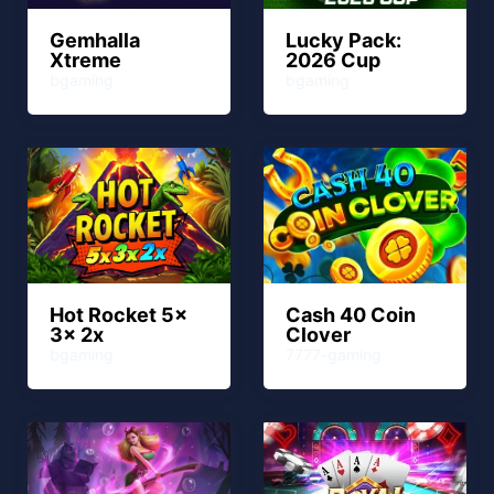
Lucky Pack:
Gemhalla
2026 Cup
Xtreme
bgaming
bgaming
Cash 40 Coin
Hot Rocket 5x
Clover
3x 2x
bgaming
7777-gaming