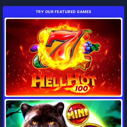
TRY OUR FEATURED GAMES