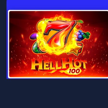
Bericht
VORIGE
navigatie
Wild Santa Dice