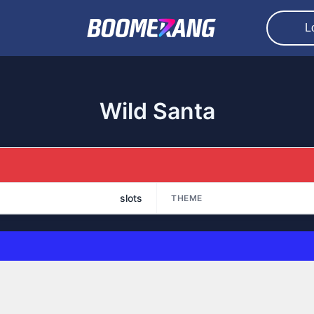
L
Wild Santa
slots
THEME