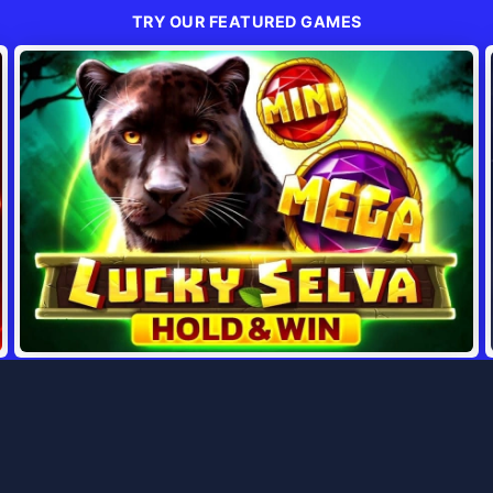
TRY OUR FEATURED GAMES