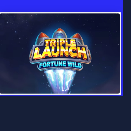
VOLGENDE
Wild Penguin