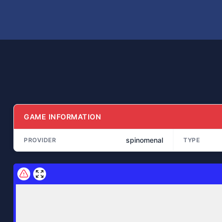
Ga
naar
de
inhoud
GAME INFORMATION
spinomenal
PROVIDER
TYPE