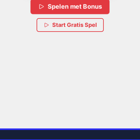
Spelen met Bonus
Start Gratis Spel