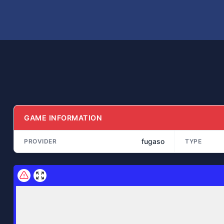
Ga
naar
de
inhoud
GAME INFORMATION
fugaso
PROVIDER
TYPE