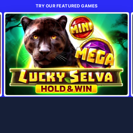
TRY OUR FEATURED GAMES