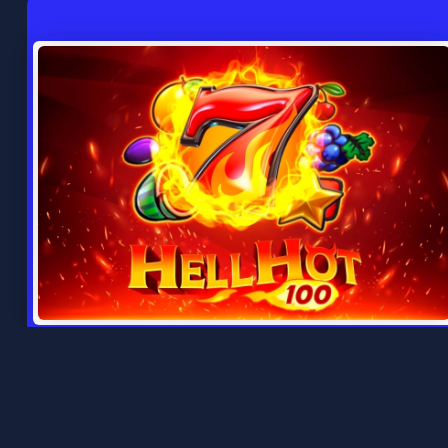
Bericht
VORIGE
navigatie
Munchy Milo