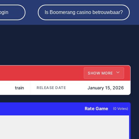
ogin
Is Boomerang casino betrouwbaar?
SHOW MORE
train
January 15, 2026
RELEASE DATE
Rate Game
(
0
Votes)