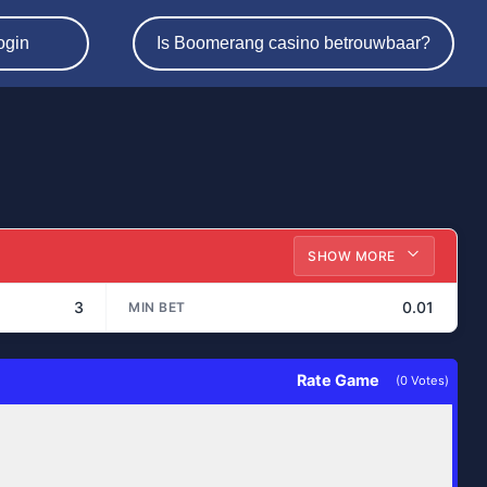
ogin
Is Boomerang casino betrouwbaar?
SHOW MORE
3
0.01
MIN BET
Rate Game
(
0
Votes)