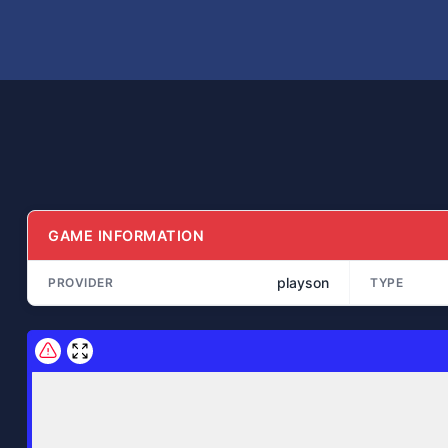
Ga
naar
de
inhoud
GAME INFORMATION
playson
PROVIDER
TYPE