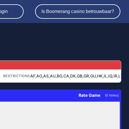
ogin
Is Boomerang casino betrouwbaar?
AF,AO,AS,AU,BG,CA,DK,GB,GR,GU,HK,IL,IQ,IR,LT,M
RESTRICTIONS
Rate Game
(
0
Votes)