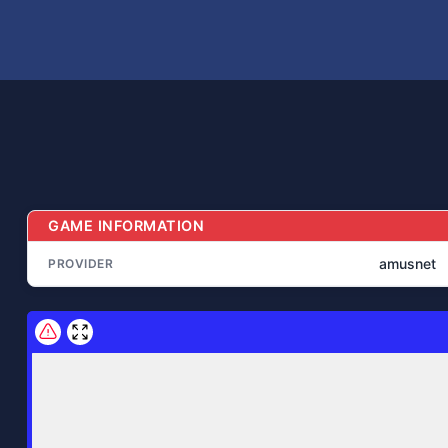
Ga
naar
de
inhoud
GAME INFORMATION
amusnet
PROVIDER