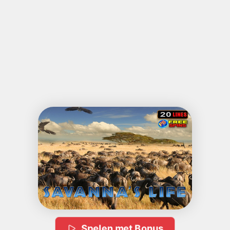
Spelen met Bonus