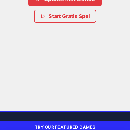
Start Gratis Spel
TRY OUR FEATURED GAMES