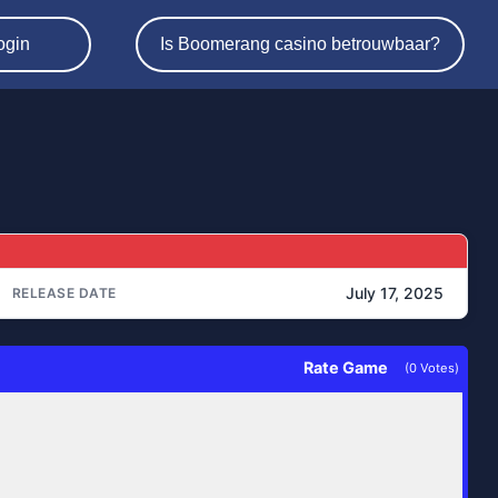
ogin
Is Boomerang casino betrouwbaar?
July 17, 2025
RELEASE DATE
Rate Game
(
0
Votes)