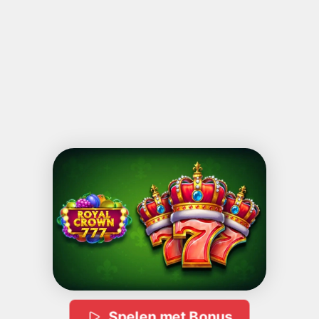
Spelen met Bonus