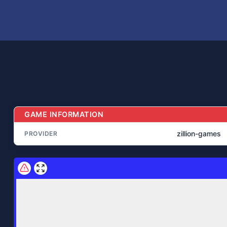
Ga
naar
de
inhoud
GAME INFORMATION
zillion-games
PROVIDER