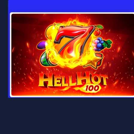
Bericht
VORIGE
navigatie
Lucky & Brave Hold & Win