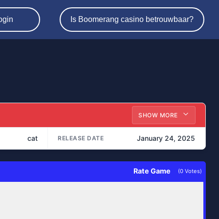
ogin
Is Boomerang casino betrouwbaar?
SHOW MORE
cat
January 24, 2025
RELEASE DATE
Rate Game
(
0
Votes)