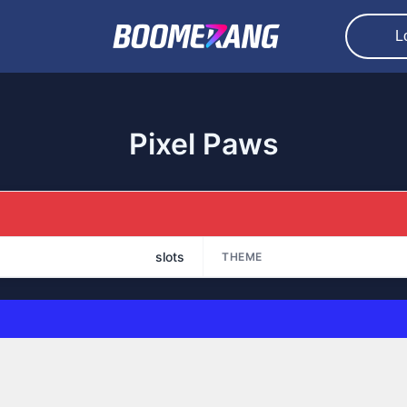
L
Pixel Paws
slots
THEME