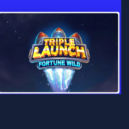
VOLGENDE
Medusa’s Madness