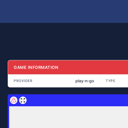
Ga
naar
de
inhoud
GAME INFORMATION
play-n-go
PROVIDER
TYPE