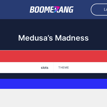
L
Medusa’s Madness
slots
THEME