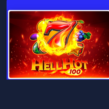
Bericht
VORIGE
navigatie
Pixel Paws