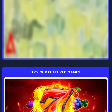
TRY OUR FEATURED GAMES