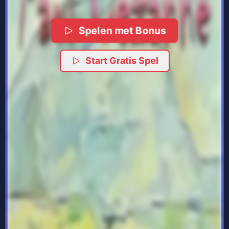
Spelen met Bonus
Start Gratis Spel