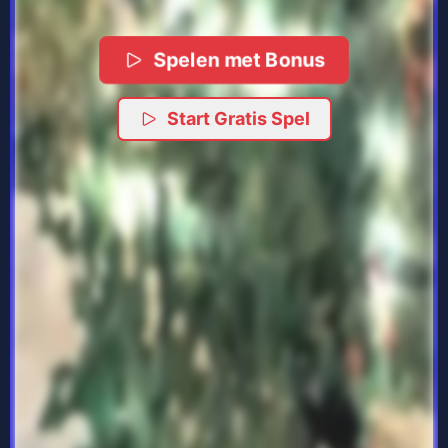
Spelen met Bonus
Start Gratis Spel