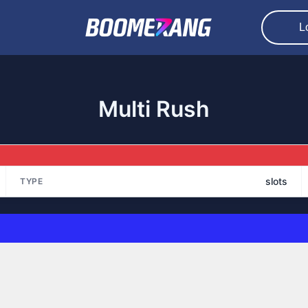
L
Multi Rush
slots
TYPE