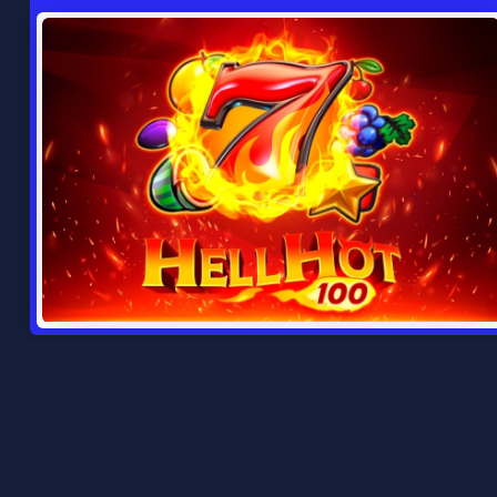
Bericht
VORIGE
navigatie
Dusty Duel