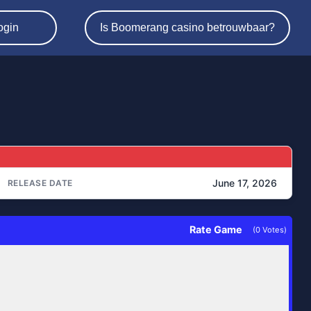
ogin
Is Boomerang casino betrouwbaar?
June 17, 2026
RELEASE DATE
Rate Game
(
0
Votes)