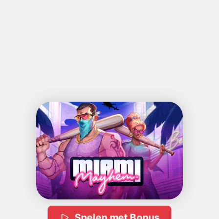
Spelen met Bonus