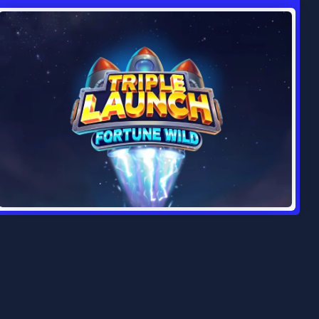
VOLGENDE
Power Coin: Cash Up