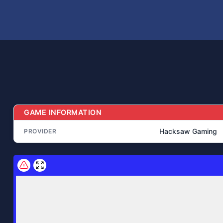
Ga
naar
de
inhoud
GAME INFORMATION
Hacksaw Gaming
PROVIDER