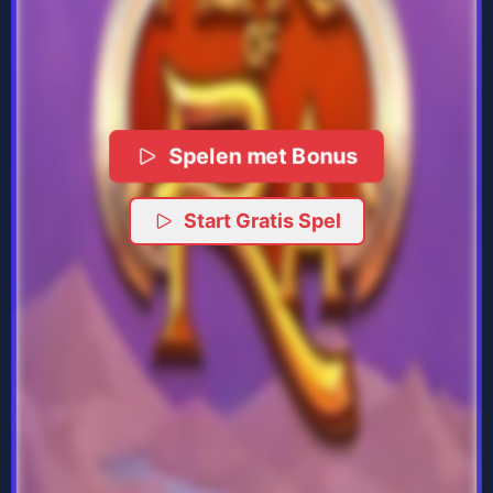
Spelen met Bonus
Start Gratis Spel