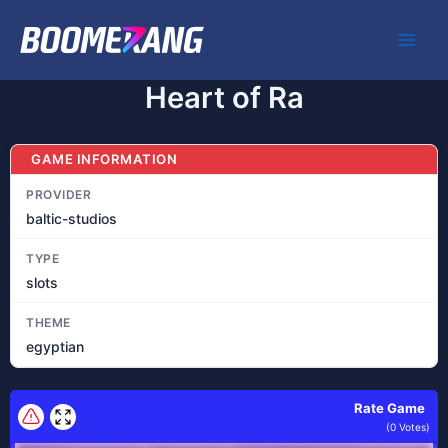
Ga
naar
Main
de
inhoud
Heart of Ra
Men
GAME INFORMATION
PROVIDER
baltic-studios
TYPE
slots
THEME
egyptian
Rate Game
(
0
Votes)