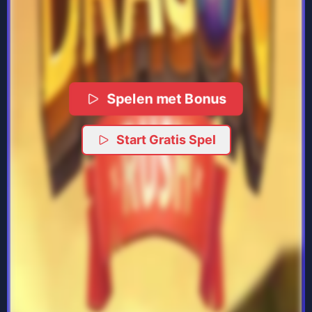
Spelen met Bonus
Start Gratis Spel