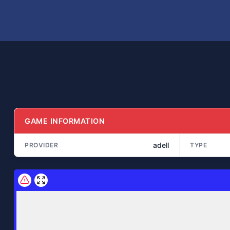
Ga
naar
de
inhoud
GAME INFORMATION
adell
PROVIDER
TYPE