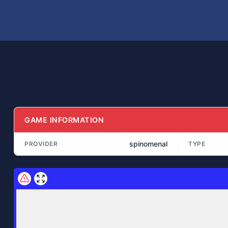
Ga
naar
de
inhoud
GAME INFORMATION
spinomenal
PROVIDER
TYPE