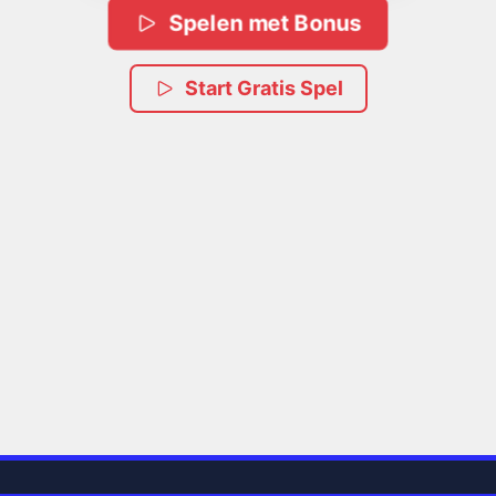
Spelen met Bonus
Start Gratis Spel