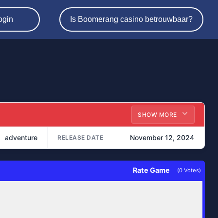
ogin
Is Boomerang casino betrouwbaar?
SHOW MORE
adventure
November 12, 2024
RELEASE DATE
Rate Game
(
0
Votes)