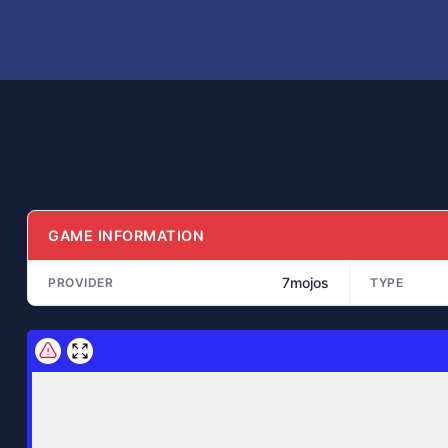
Ga
naar
de
inhoud
GAME INFORMATION
7mojos
PROVIDER
TYPE