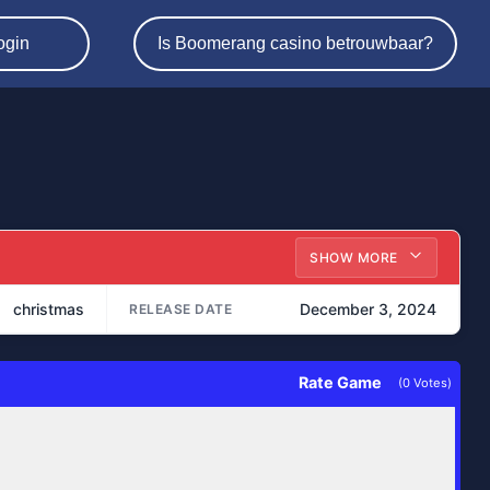
ogin
Is Boomerang casino betrouwbaar?
SHOW MORE
christmas
December 3, 2024
RELEASE DATE
Rate Game
(
0
Votes)