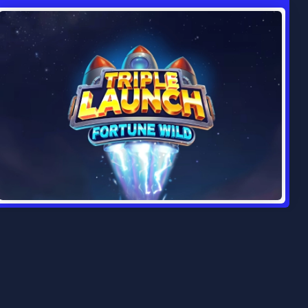
VOLGENDE
The Count