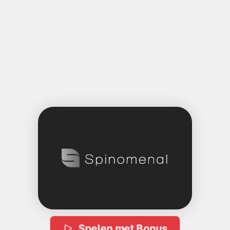
Spelen met Bonus