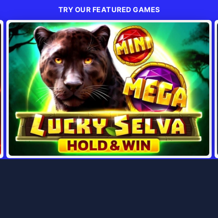
TRY OUR FEATURED GAMES