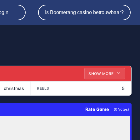
ogin
Is Boomerang casino betrouwbaar?
SHOW MORE
christmas
5
REELS
Rate Game
(
0
Votes)