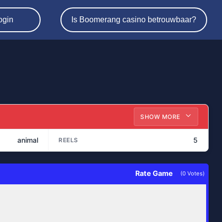
ogin
Is Boomerang casino betrouwbaar?
SHOW MORE
animal
5
REELS
Rate Game
(
0
Votes)