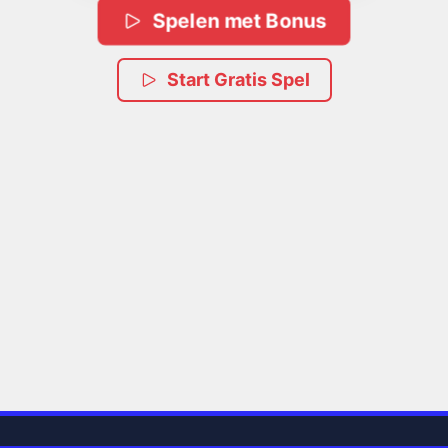
Spelen met Bonus
Start Gratis Spel