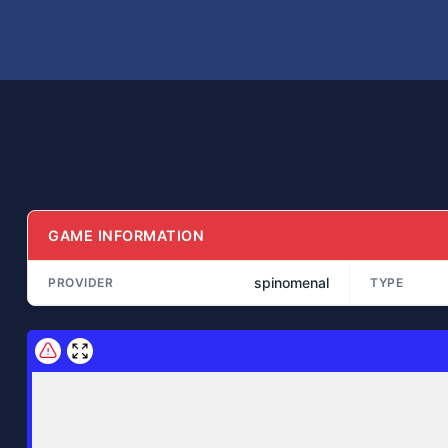
Ga
naar
de
inhoud
GAME INFORMATION
spinomenal
PROVIDER
TYPE