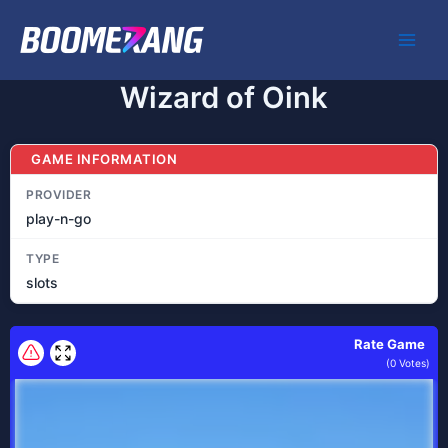
Ga
naar
Main
de
inhoud
Wizard of Oink
Men
GAME INFORMATION
PROVIDER
play-n-go
TYPE
slots
Rate Game
(
0
Votes)