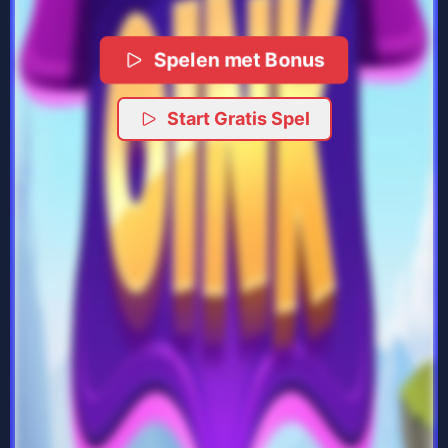
Spelen met Bonus
Start Gratis Spel