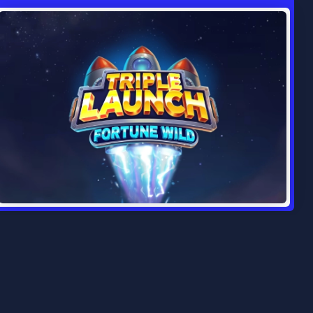
VOLGENDE
Wild Wild Nugget