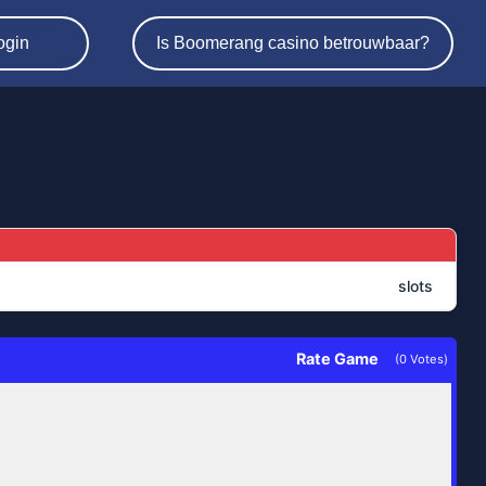
ogin
Is Boomerang casino betrouwbaar?
slots
Rate Game
(
0
Votes)