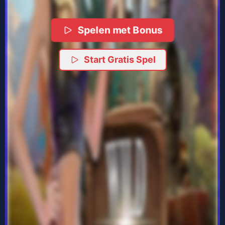
Spelen met Bonus
Start Gratis Spel