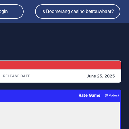
ogin
Is Boomerang casino betrouwbaar?
June 25, 2025
RELEASE DATE
Rate Game
(
0
Votes)