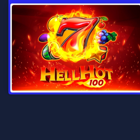
Bericht
VORIGE
navigatie
Aquaman