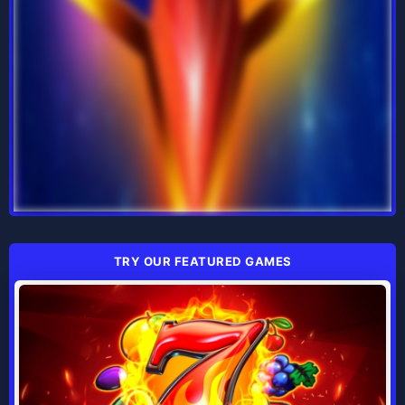
TRY OUR FEATURED GAMES