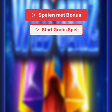
Spelen met Bonus
Start Gratis Spel