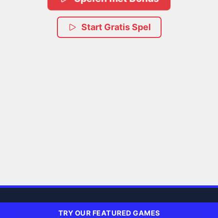
Start Gratis Spel
TRY OUR FEATURED GAMES