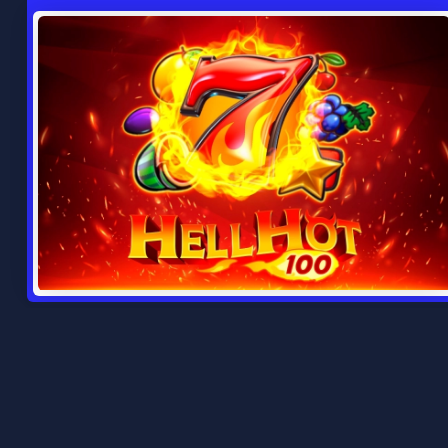
Bericht
VORIGE
navigatie
Wild Krakatoa