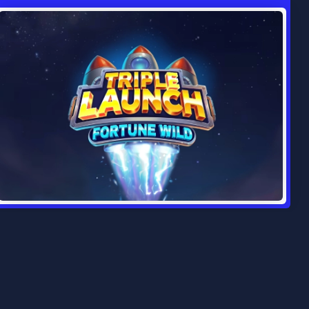
VOLGENDE
Valkyrie Returns