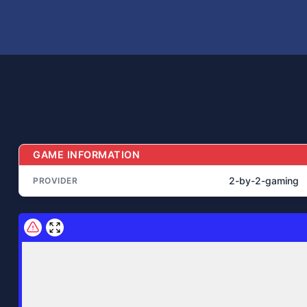
Ga
naar
de
inhoud
GAME INFORMATION
2-by-2-gaming
PROVIDER