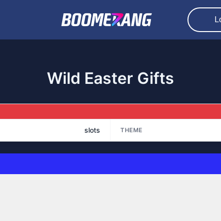
L
Wild Easter Gifts
slots
THEME