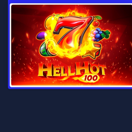
Bericht
VORIGE
navigatie
4 Fantastic Lobsters