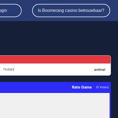
ogin
Is Boomerang casino betrouwbaar?
animal
THEME
Rate Game
(
0
Votes)