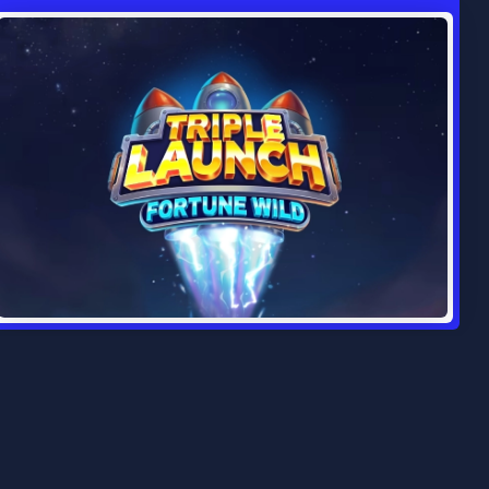
VOLGENDE
Real Slap