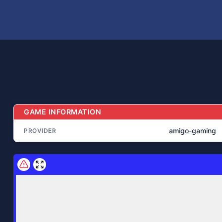
Ga
naar
de
inhoud
GAME INFORMATION
amigo-gaming
PROVIDER