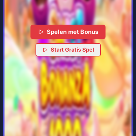
Spelen met Bonus
Start Gratis Spel