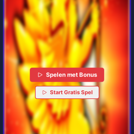
Spelen met Bonus
Start Gratis Spel