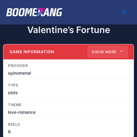
Ga
naar
Main
de
inhoud
Valentine’s Fortune
Men
GAME INFORMATION
SHOW MORE
PROVIDER
spinomenal
TYPE
slots
THEME
love-romance
REELS
6