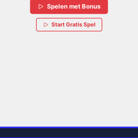
Spelen met Bonus
Start Gratis Spel