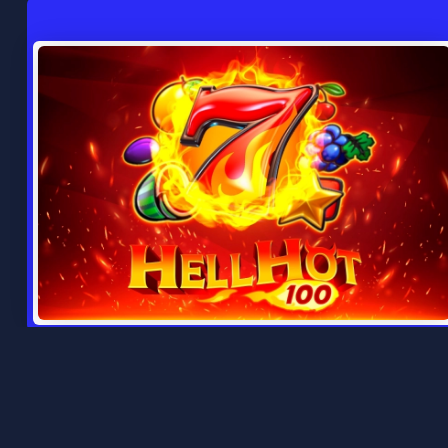
Bericht
VORIGE
navigatie
Piggy Bank Gold 2