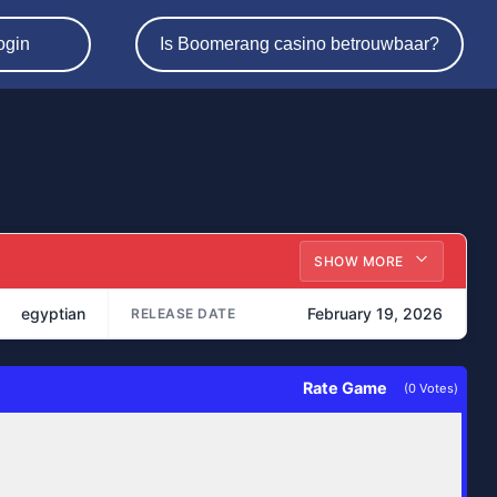
ogin
Is Boomerang casino betrouwbaar?
SHOW MORE
egyptian
February 19, 2026
RELEASE DATE
Rate Game
(
0
Votes)