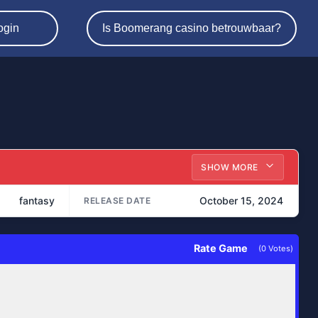
ogin
Is Boomerang casino betrouwbaar?
SHOW MORE
fantasy
October 15, 2024
RELEASE DATE
Rate Game
(
0
Votes)