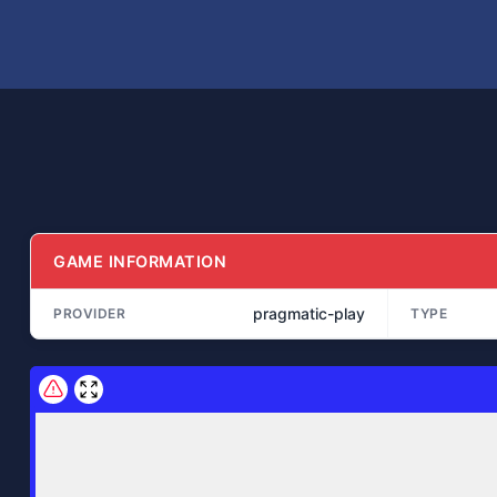
Ga
naar
de
inhoud
GAME INFORMATION
pragmatic-play
PROVIDER
TYPE