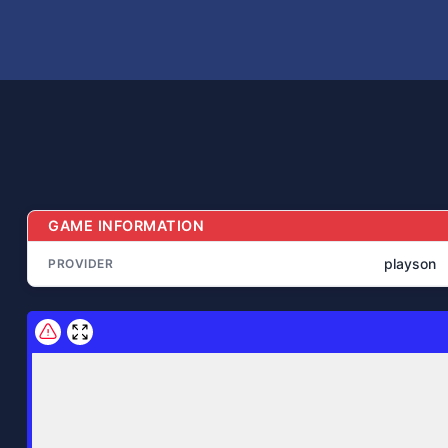
Ga
naar
de
inhoud
GAME INFORMATION
playson
PROVIDER