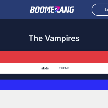
L
The Vampires
slots
THEME