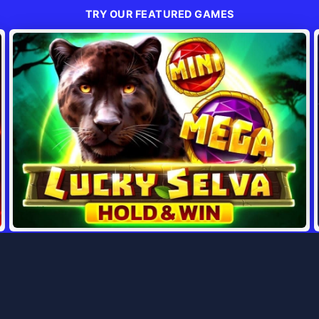
TRY OUR FEATURED GAMES