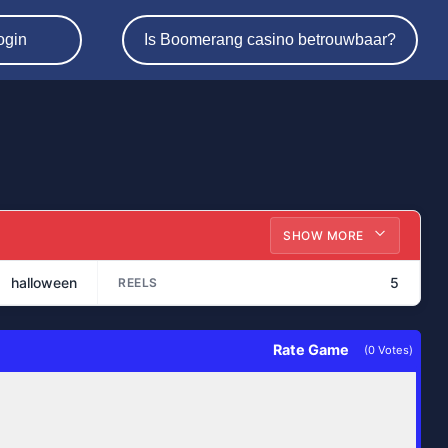
ogin
Is Boomerang casino betrouwbaar?
SHOW MORE
halloween
5
REELS
Rate Game
(
0
Votes)