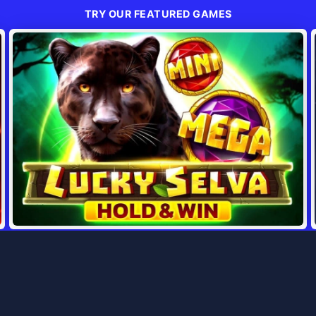
TRY OUR FEATURED GAMES