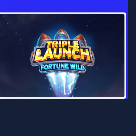
VOLGENDE
The Great Tiki