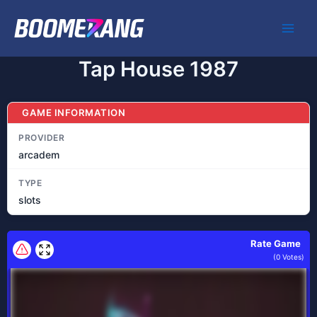
Ga
naar
Main
de
inhoud
Tap House 1987
Men
GAME INFORMATION
PROVIDER
arcadem
TYPE
slots
Rate Game
(
0
Votes)