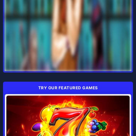
TRY OUR FEATURED GAMES