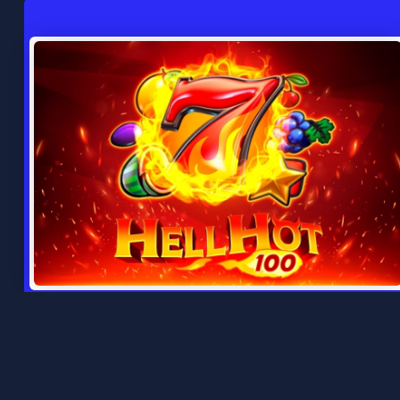
Bericht
VORIGE
navigatie
Legend of Zorro