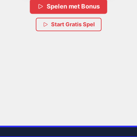
Spelen met Bonus
Start Gratis Spel