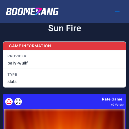
Ga
naar
Main
de
inhoud
Sun Fire
Men
GAME INFORMATION
PROVIDER
bally-wulff
TYPE
slots
Rate Game
(
0
Votes)