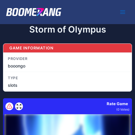
Ga
naar
Main
de
inhoud
Storm of Olympus
Men
GAME INFORMATION
PROVIDER
booongo
TYPE
slots
Rate Game
(
0
Votes)