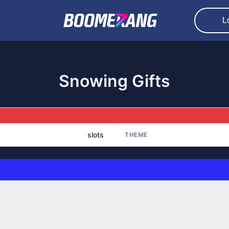
L
Snowing Gifts
slots
THEME