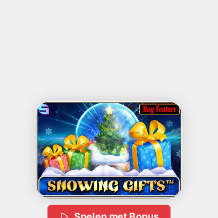
Spelen met Bonus