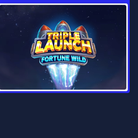
VOLGENDE
Hotter than Hot