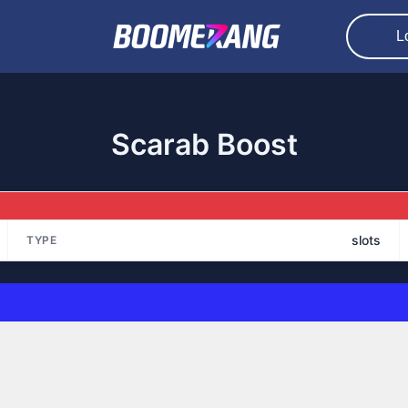
L
Scarab Boost
slots
TYPE