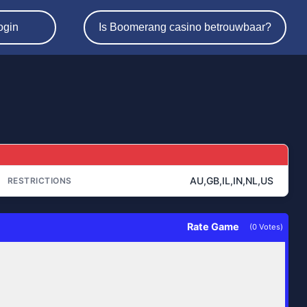
ogin
Is Boomerang casino betrouwbaar?
AU,GB,IL,IN,NL,US
RESTRICTIONS
Rate Game
(
0
Votes)