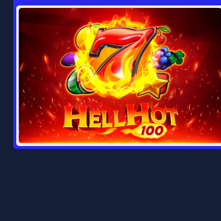
Bericht
VORIGE
navigatie
Jurassic Fight