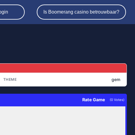
ogin
Is Boomerang casino betrouwbaar?
gem
THEME
Rate Game
(
0
Votes)