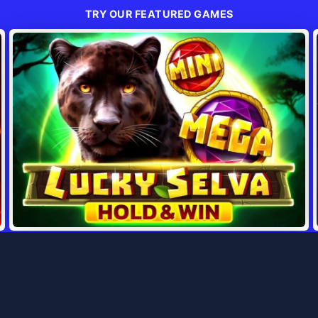
TRY OUR FEATURED GAMES