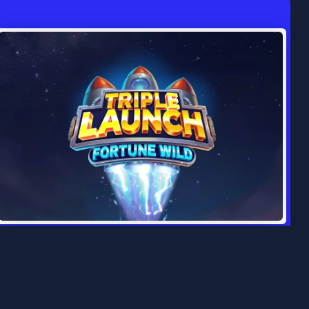
VOLGENDE
Piggy Blitz Disco Gold