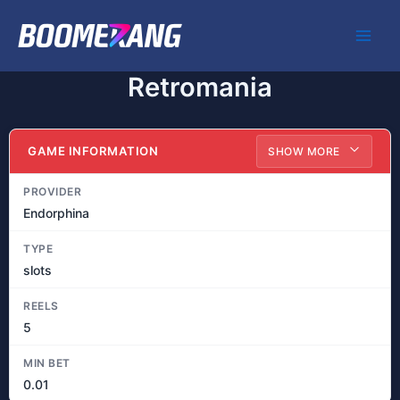
Ga
naar
Main
de
inhoud
Retromania
Men
GAME INFORMATION
SHOW MORE
PROVIDER
Endorphina
TYPE
slots
REELS
5
MIN BET
0.01