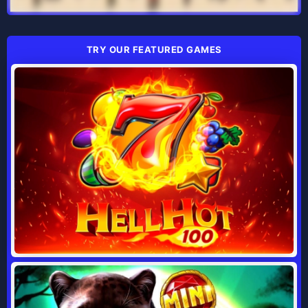
TRY OUR FEATURED GAMES