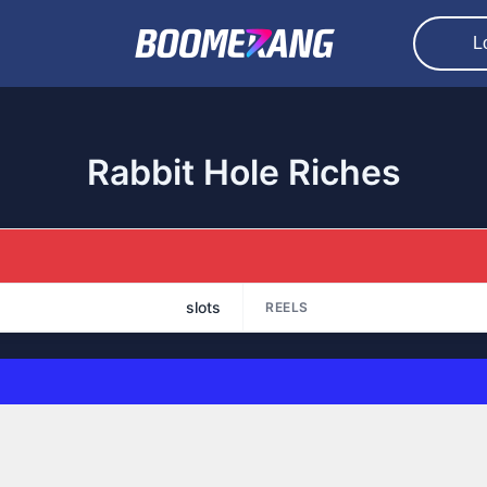
L
Rabbit Hole Riches
slots
REELS