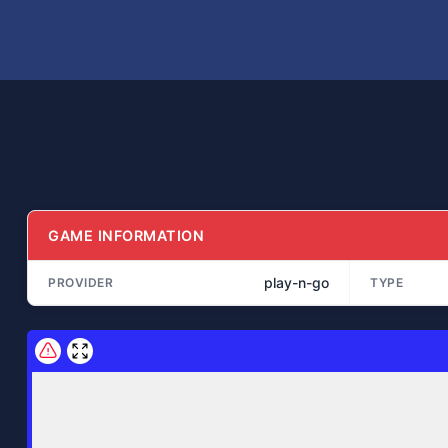
Ga
naar
de
inhoud
GAME INFORMATION
play-n-go
PROVIDER
TYPE