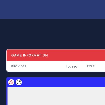
Ga
naar
de
inhoud
GAME INFORMATION
fugaso
PROVIDER
TYPE