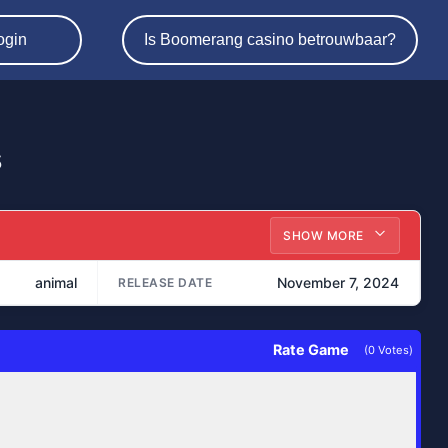
ogin
Is Boomerang casino betrouwbaar?
s
SHOW MORE
animal
November 7, 2024
RELEASE DATE
Rate Game
(
0
Votes)