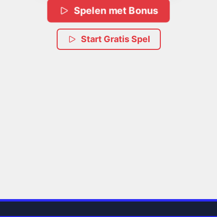
Spelen met Bonus
Start Gratis Spel