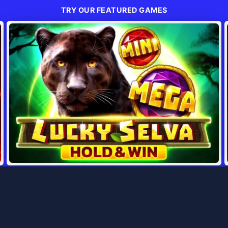
TRY OUR FEATURED GAMES