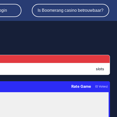
ogin
Is Boomerang casino betrouwbaar?
slots
Rate Game
(
0
Votes)